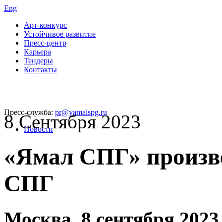
Eng
Арт-конкурс
Устойчивое развитие
Пресс-центр
Карьера
Тендеры
Контакты
Пресс-служба:
pr@yamalspg.ru
8 Сентября 2023
Новости
«Ямал СПГ» произве
СПГ
Москва, 8 сентября 2023 